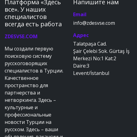
Платформа «Здесь
Напишите нам
все». У наших
Email
специалистов
info@zdesvse.com
всегда есть работа
Адрес
ZDESVSE.COM
Talatpaşa Cad.
Мы создали первую
Şair Çelebi Sok. Gürtaş İş
поисковую систему
Merkezi No:1 Kat:2
русскоговорящих
Daire:3
специалистов в Турции.
Levent/İstanbul
Качественное
пространство для
партнерства и
нетворкинга. Здесь –
культурные и
профессиональные
новости Турции на
русском. Здесь – ваши
объявления, вакансии и