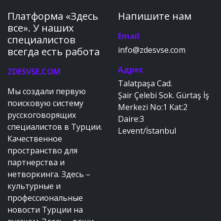
Платформа «Здесь
Напишите нам
все». У наших
Email
специалистов
info@zdesvse.com
всегда есть работа
Адрес
ZDESVSE.COM
Talatpaşa Cad.
Мы создали первую
Şair Çelebi Sok. Gürtaş İş
поисковую систему
Merkezi No:1 Kat:2
русскоговорящих
Daire:3
специалистов в Турции.
Levent/İstanbul
Качественное
пространство для
партнерства и
нетворкинга. Здесь –
культурные и
профессиональные
новости Турции на