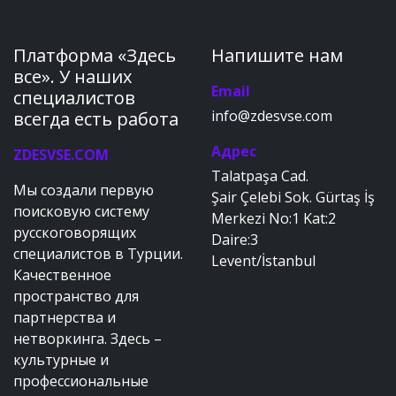
Платформа «Здесь
Напишите нам
все». У наших
Email
специалистов
info@zdesvse.com
всегда есть работа
Адрес
ZDESVSE.COM
Talatpaşa Cad.
Мы создали первую
Şair Çelebi Sok. Gürtaş İş
поисковую систему
Merkezi No:1 Kat:2
русскоговорящих
Daire:3
специалистов в Турции.
Levent/İstanbul
Качественное
пространство для
партнерства и
нетворкинга. Здесь –
культурные и
профессиональные