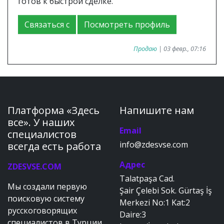
готов к быстрой сделке.
Связаться с
Посмотреть профиль
Продаю
| 03 февр., 07:16
Платформа «Здесь
Напишите нам
все». У наших
Email
специалистов
info@zdesvse.com
всегда есть работа
Адрес
ZDESVSE.COM
Talatpaşa Cad.
Мы создали первую
Şair Çelebi Sok. Gürtaş İş
поисковую систему
Merkezi No:1 Kat:2
русскоговорящих
Daire:3
специалистов в Турции.